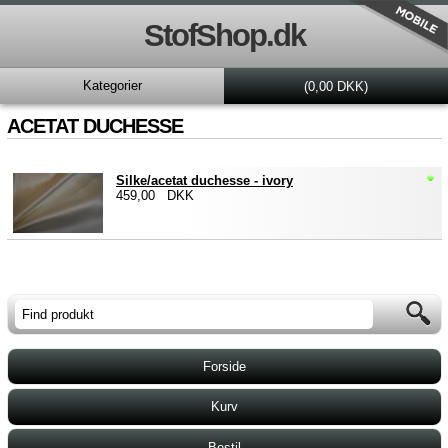
StofShop.dk
Kategorier
(0,00 DKK)
ACETAT DUCHESSE
Silke/acetat duchesse - ivory
459,00 DKK
Forside
Kurv
Bestil