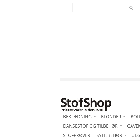
BEKLÆDNING
BLONDER
BOL
-Acetat duchess med stretch
DANSESTOF OG TILBEHØR
-Blonde motiv
GAVE
-Al
-Acetat duchesse
-Acetat duchess med stretch
STOFPRØVER
SYTILBEHØR
-Blondeborter
Bom
UDS