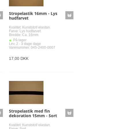
tin
Stropelastik 16mm - Lys
e og dobbeltcrepe
atin med stretch
hudfarvet
mmer
Kvalitet: Kunststof/ elastan.
Farve: Lys hudfarvet.
Bredde: Ca. 16mm.
På lager
Lev. 2 - 3 dage dage
Varenummer: 045-2400-0007
retch
17,00 DKK
fald
kser og kjoler med og uden stretch
se
etch
Stropelastik med fin
dekoration 15mm - Sort
Kvalitet: Kunststof/ elastan.
Farve: Sort.