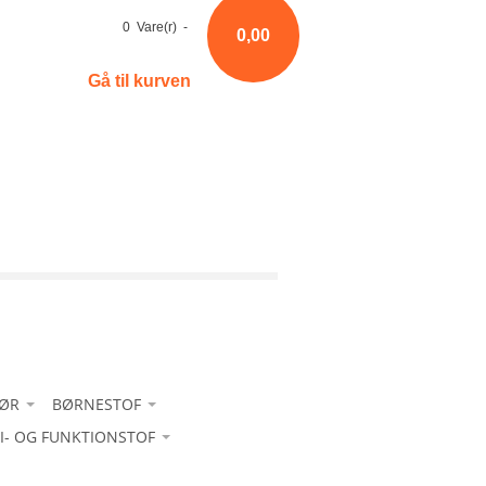
0 Vare(r) -
0,00
Gå til kurven
HØR
BØRNESTOF
RI- OG FUNKTIONSTOF
Bomuld
-Bomuld ensfarvet
 sport - med glans
-Fløjl
-Bomuld m/ strib