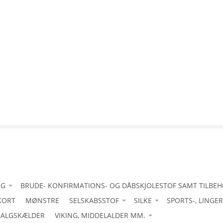
IG
BRUDE- KONFIRMATIONS- OG DÅBSKJOLESTOF SAMT TILBE
KORT
tanafskærmning
-Acetat duchess med stretch
MØNSTRE
SELSKABSSTOF
SILKE
SPORTS-, LINGE
uld
ALGSKÆLDER
-Bomuld let
-Acetat duchesse
VIKING, MIDDELALDER MM.
-Acetat duchesse
-Bourette silke/ råsilke
4-vejsstretch til