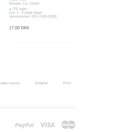
Bredde: Ca. 15mm.
-Silke chiffon med piskesmælds struktur
På lager
Lev. 2 - 3 dage dage
-Silke med piskesmælds struktur
Varenummer: 045-2400-0009
17,00 DKK
mælds struktur
ruktur
s uden moms
Anbefal
Print
-Silke/ viskose satin
-Silke/ viskose satin med stretch