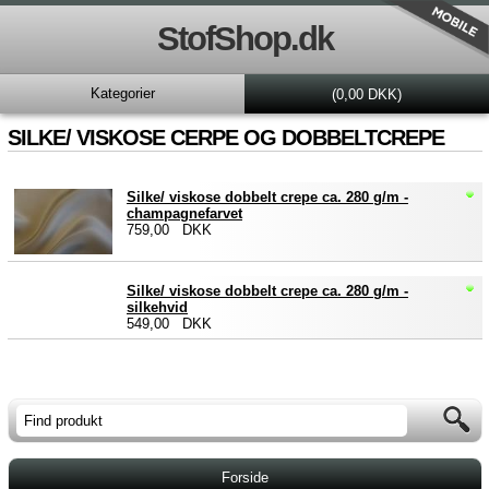
StofShop.dk
Kategorier
(0,00 DKK)
SILKE/ VISKOSE CERPE OG DOBBELTCREPE
Silke/ viskose dobbelt crepe ca. 280 g/m -
champagnefarvet
759,00 DKK
Silke/ viskose dobbelt crepe ca. 280 g/m -
silkehvid
549,00 DKK
Forside