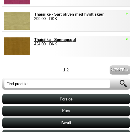
Thaisilke - Sart oliven med hvidt skær
299,00 DKK
Thaisilke - Sennepsgul
424,00 DKK
1
2
NÆSTE-->
Forside
Kurv
Bestil