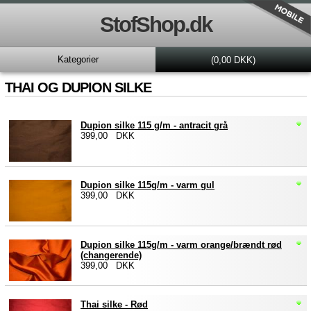
StofShop.dk
Kategorier
(0,00 DKK)
THAI OG DUPION SILKE
Dupion silke 115 g/m - antracit grå
399,00 DKK
Dupion silke 115g/m - varm gul
399,00 DKK
Dupion silke 115g/m - varm orange/brændt rød
(changerende)
399,00 DKK
Thai silke - Rød