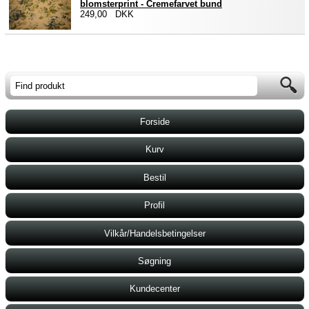
blomsterprint - Cremefarvet bund
249,00 DKK
Forside
Kurv
Bestil
Profil
Vilkår/Handelsbetingelser
Søgning
Kundecenter