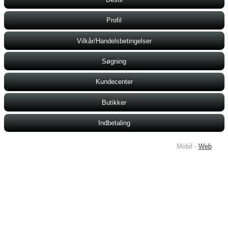
Profil
Vilkår/Handelsbetingelser
Søgning
Kundecenter
Butikker
Indbetaling
Mobil -
Web