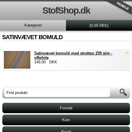
StofShop.dk
Kategorier
(0,00 DKK)
SATINVÆVET BOMULD
Satinvævet bomuld med struktur 259 g/m -
offwhite
149,00 DKK
Forside
Kurv
Bestil