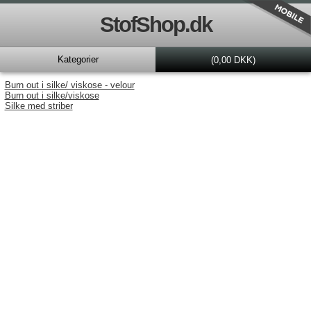
StofShop.dk
Kategorier
(0,00 DKK)
Burn out i silke/ viskose - velour
Burn out i silke/viskose
Silke med striber