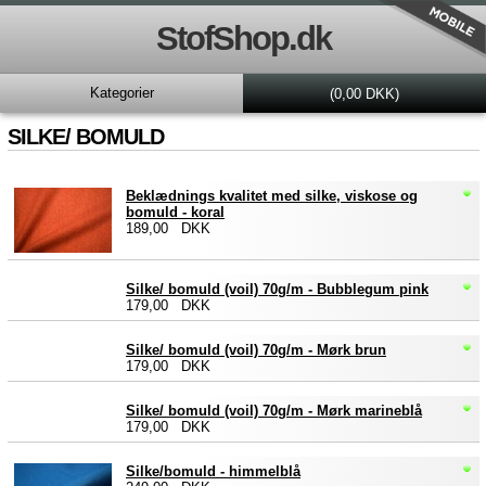
StofShop.dk
Kategorier
(0,00 DKK)
SILKE/ BOMULD
Beklædnings kvalitet med silke, viskose og
bomuld - koral
189,00 DKK
Silke/ bomuld (voil) 70g/m - Bubblegum pink
179,00 DKK
Silke/ bomuld (voil) 70g/m - Mørk brun
179,00 DKK
Silke/ bomuld (voil) 70g/m - Mørk marineblå
179,00 DKK
Silke/bomuld - himmelblå