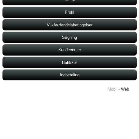
Profil
Vilkår/Handelsbetingelser
Søgning
Kundecenter
Butikker
Indbetaling
Mobil -
Web