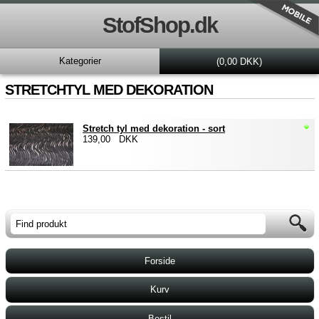
StofShop.dk
Kategorier
(0,00 DKK)
STRETCHTYL MED DEKORATION
Stretch tyl med dekoration - sort
139,00 DKK
Forside
Kurv
Bestil