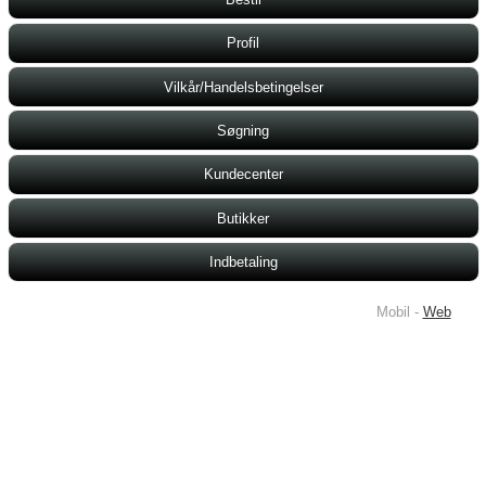
Profil
Vilkår/Handelsbetingelser
Søgning
Kundecenter
Butikker
Indbetaling
Mobil -
Web