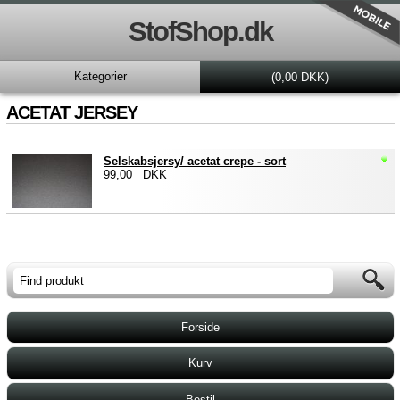
StofShop.dk
Kategorier
(0,00 DKK)
ACETAT JERSEY
Selskabsjersy/ acetat crepe - sort
99,00 DKK
Forside
Kurv
Bestil