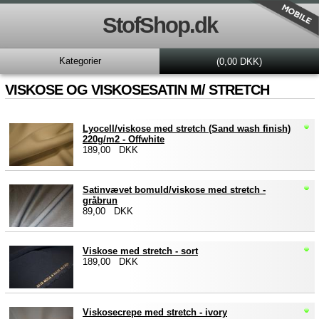
StofShop.dk
Kategorier
(0,00 DKK)
VISKOSE OG VISKOSESATIN M/ STRETCH
Lyocell/viskose med stretch (Sand wash finish)
220g/m2 - Offwhite
189,00 DKK
Satinvævet bomuld/viskose med stretch -
gråbrun
89,00 DKK
Viskose med stretch - sort
189,00 DKK
Viskosecrepe med stretch - ivory