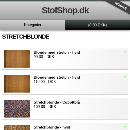
StofShop.dk
Kategorier
(0,00 DKK)
STRETCHBLONDE
Blonde med stretch - hvid
99,00 DKK
Blonde med stretch - hvid
119,00 DKK
Stretchblonde - Coboltblå
109,00 DKK
Stretchblonde - hvid