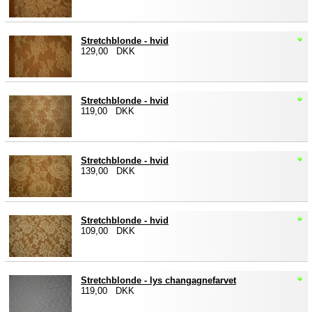
Stretchblonde - hvid
129,00 DKK
Stretchblonde - hvid
119,00 DKK
Stretchblonde - hvid
139,00 DKK
Stretchblonde - hvid
109,00 DKK
Stretchblonde - lys changagnefarvet
119,00 DKK