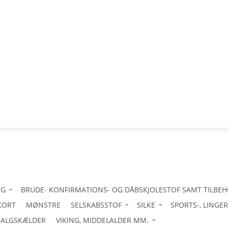
IG
BRUDE- KONFIRMATIONS- OG DÅBSKJOLESTOF SAMT TILBE
KORT
tanafskærmning
-Acetat duchess med stretch
MØNSTRE
SELSKABSSTOF
SILKE
SPORTS-, LINGE
uld
ALGSKÆLDER
-Bomuld let
-Acetat duchesse
VIKING, MIDDELALDER MM.
-Acetat duchesse
-Bourette silke/ råsilke
4-vejsstretch til