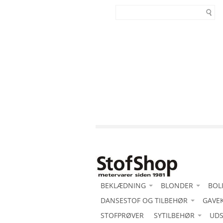
BEKLÆDNING
BLONDER
BOL
-Acetat duchess med stretch
DANSESTOF OG TILBEHØR
-Blonde motiv
GAVE
-Al
-Acetat duchesse
-Acetat duchess med stretch
STOFPRØVER
SYTILBEHØR
-Blondeborter
Bom
UDS