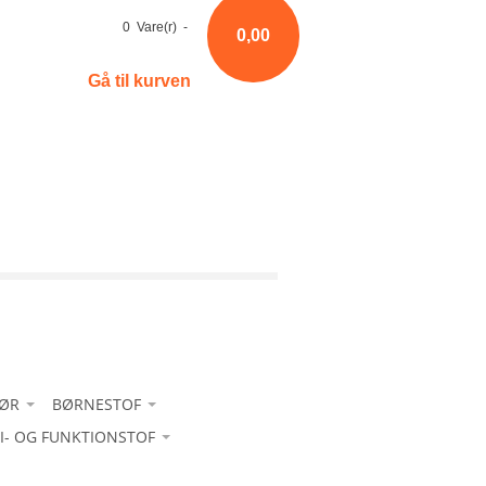
0 Vare(r) -
0,00
Gå til kurven
HØR
BØRNESTOF
RI- OG FUNKTIONSTOF
Bomuld
-Bomuld ensfarvet
 sport - med glans
-Fløjl
-Bomuld m/ strib