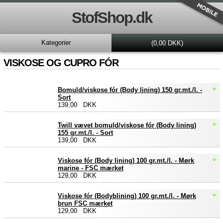
StofShop.dk
Kategorier
(0,00 DKK)
VISKOSE OG CUPRO FÓR
Bomuld/viskose fór (Body lining) 150 gr.mt./l. -
Sort
139,00 DKK
Twill vævet bomuld/viskose fór (Body lining)
155 gr.mt./l. - Sort
139,00 DKK
Viskose fór (Body lining) 100 gr.mt./l. - Mørk
marine - FSC mærket
129,00 DKK
Viskose fór (Bodyblining) 100 gr.mt./l. - Mørk
brun FSC mærket
129,00 DKK