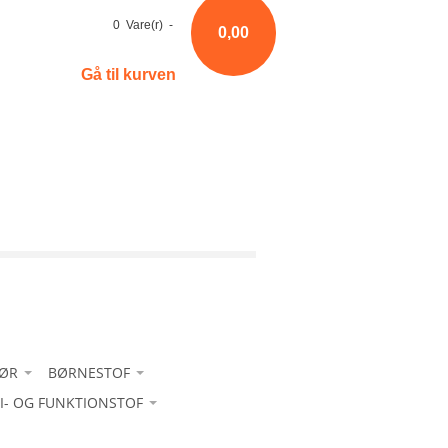
0 Vare(r) -
0,00
Gå til kurven
HØR
BØRNESTOF
RI- OG FUNKTIONSTOF
Bomuld
-Bomuld ensfarvet
 sport - med glans
-Fløjl
-Bomuld m/ strib