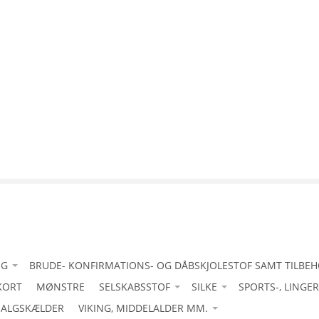
IG
BRUDE- KONFIRMATIONS- OG DÅBSKJOLESTOF SAMT TILBE
KORT
tanafskærmning
-Acetat duchess med stretch
MØNSTRE
SELSKABSSTOF
SILKE
SPORTS-, LINGE
uld
ALGSKÆLDER
-Bomuld let
-Acetat duchesse
VIKING, MIDDELALDER MM.
-Acetat duchesse
-Bourette silke/ råsilke
4-vejsstretch til