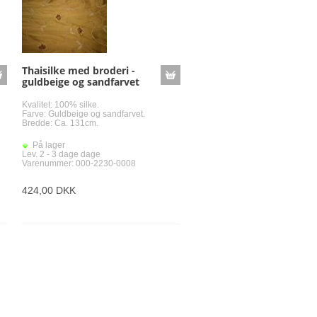
tin
e og dobbeltcrepe
atin med stretch
mmer
Thaisilke med broderi -
guldbeige og sandfarvet
Kvalitet: 100% silke.
Farve: Guldbeige og sandfarvet.
Bredde: Ca. 131cm.
retch
På lager
Lev. 2 - 3 dage dage
fald
Varenummer: 000-2230-0008
kser og kjoler med og uden stretch
se
424,00 DKK
etch