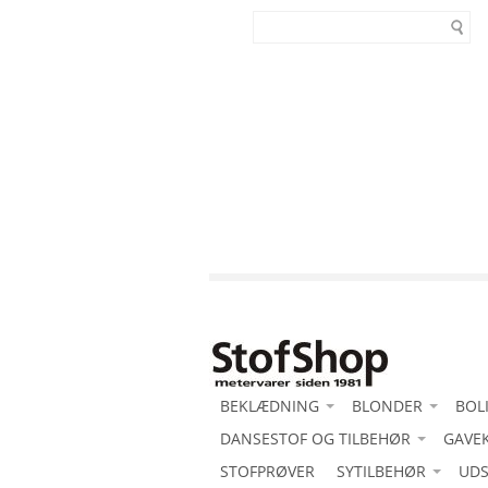
BEKLÆDNING
BLONDER
BOL
-Acetat duchess med stretch
DANSESTOF OG TILBEHØR
-Blonde motiv
GAVE
-Al
-Acetat duchesse
-Acetat duchess med stretch
STOFPRØVER
SYTILBEHØR
-Blondeborter
Bom
UDS