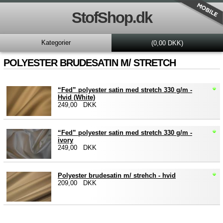
StofShop.dk
Kategorier
(0,00 DKK)
POLYESTER BRUDESATIN M/ STRETCH
“Fed” polyester satin med stretch 330 g/m -
Hvid (White)
249,00 DKK
“Fed” polyester satin med stretch 330 g/m -
ivory
249,00 DKK
Polyester brudesatin m/ strehch - hvid
209,00 DKK