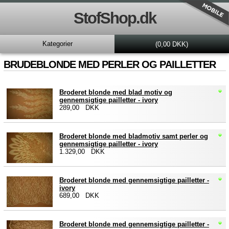
StofShop.dk
Kategorier
(0,00 DKK)
BRUDEBLONDE MED PERLER OG PAILLETTER
Broderet blonde med blad motiv og
gennemsigtige pailletter - ivory
289,00 DKK
Broderet blonde med bladmotiv samt perler og
gennemsigtige pailletter - ivory
1.329,00 DKK
Broderet blonde med gennemsigtige pailletter -
ivory
689,00 DKK
Broderet blonde med gennemsigtige pailletter -