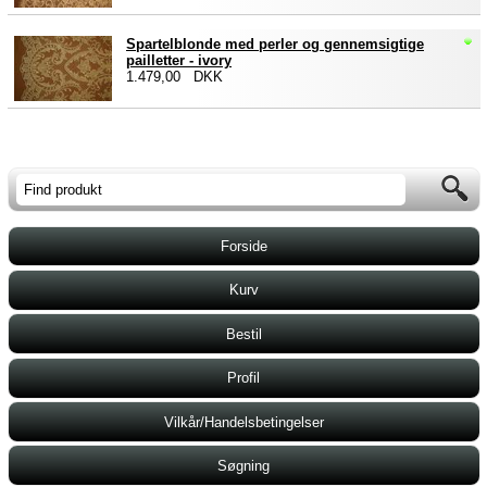
Spartelblonde med perler og gennemsigtige
pailletter - ivory
1.479,00 DKK
Forside
Kurv
Bestil
Profil
Vilkår/Handelsbetingelser
Søgning