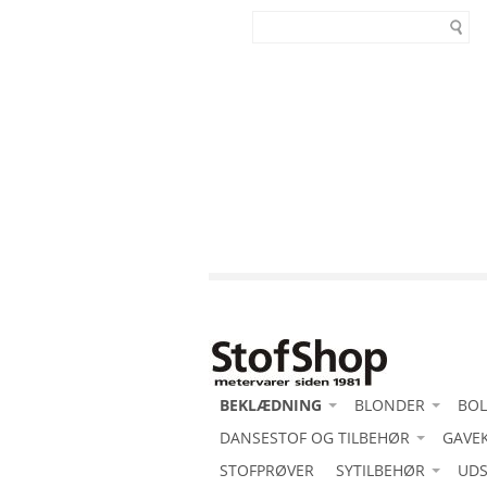
BEKLÆDNING
BLONDER
BOL
-Acetat duchess med stretch
DANSESTOF OG TILBEHØR
-Blonde motiv
GAVE
-Al
-Acetat duchesse
-Acetat duchess med stretch
STOFPRØVER
SYTILBEHØR
-Blondeborter
Bom
UDS