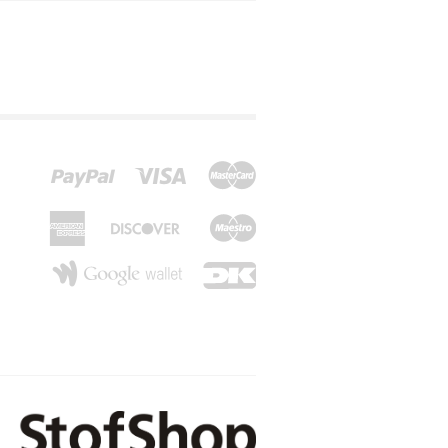
 Cotton)
 viskose - velour
 sport med mat overflade
-Hør
-Bomuld m/ tern
our
viskose
-BH-skåle med polstring/ fyld
Isoli
-Bomuld printet
-Isoli
yld
lke brokade.
-BH-skåle uden polstring (fyld) / Bra Cups without uplift
-Jeans stof/ cowboy stof
-Jeans stof/ cowboy stof
-Isoli m/ print
BH-skåle med polstring/ fyld
Bra Cups without uplift
arer
Spacer ( indlæg i metermål) til BH-skåle
-Lagenlærred
Skåle uden polstring/ Bra Cups without u
 til BH-skåle
za
-Satinvævet bomuld - ensfarvet
Spacer (indlæg i metermål) til BH-skåle
Twillvævet bomuld med og uden stretch
-Twillvævet bomuld
er
-Twilvævet bomuld med s
leringsmateriale
-Burn out i silke/ viskose - velour
 velour
er
 metermål) til BH-skåle
d 4-vejsstretch og print
-25mm