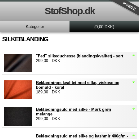
StofShop.dk
Kategorier
(0,00 DKK)
SILKEBLANDING
"Fed" silkeduchesse (blandingskvalitet) - sort
299,00 DKK
Beklædnings kvalitet med silke, viskose og
bomuld - koral
189,00 DKK
Beklædningsuld med silke - Mørk grøn
melange
299,00 DKK
Beklædningsuld med silke og kashmir 400g/m -