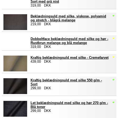
Sort med grå nist
319,00 DKK
Beklædningsuld med silke, viskose, polyamid
og stretch - blågrå melange
219,00 DKK
Dobbeltface beklædningsuld med silke og hør -
Rustbrun melange og blå melange
319,00 DKK
Kraftig beklædningsuld med silke - Cremefarvet
439,00 DKK
Kraftig beklædningsuld med silke 550 g/m -
Sort
299,00 DKK
Let beklædningsuld med silke og hør 270 g/m -
Blå toner
299,00 DKK