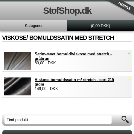
StofShop.dk
Kategorier
(0,00 DKK)
VISKOSE/ BOMULDSSATIN MED STRETCH
Satinvævet bomuld/viskose med stretch -
gråbrun
89,00 DKK
Viskose-bomuldssatin m/ stretch - sort 215
g/qm
149,00 DKK