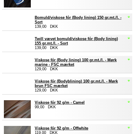
Bomuld/viskose fór (Body lining) 150 gr.mt./l. -
Sort
139,00 DKK
Twill vævet bomuld/viskose fór (Body lining)
155 gr.mt./l. - Sort
139,00 DKK
Viskose fór (Body lining) 100 gr.mt./l. - Mørk
marine - FSC mærket
129,00 DKK
Viskose fór (Bodyblining) 100 gr.mt./l. - Mørk
brun FSC mærket
129,00 DKK
Viskose fór 92 g/m - Camel
99,00 DKK
Viskose fór 92 g/m - Offwhite
119,00 DKK