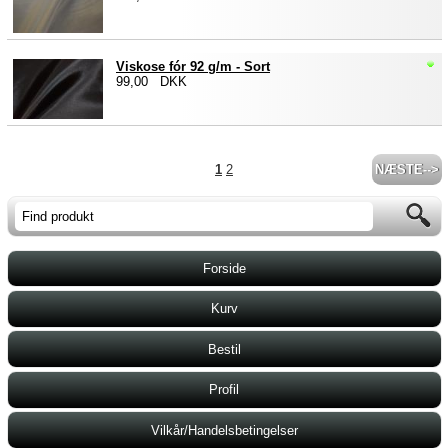
Viskose fór 92 g/m - Sort
99,00 DKK
1
2
NÆSTE-->
Forside
Kurv
Bestil
Profil
Vilkår/Handelsbetingelser