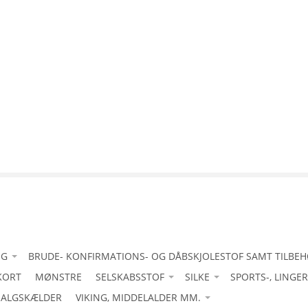
IG
BRUDE- KONFIRMATIONS- OG DÅBSKJOLESTOF SAMT TILBE
KORT
tanafskærmning
-Acetat duchess med stretch
MØNSTRE
SELSKABSSTOF
SILKE
SPORTS-, LINGE
uld
ALGSKÆLDER
-Bomuld let
-Acetat duchesse
VIKING, MIDDELALDER MM.
-Acetat duchesse
-Bourette silke/ råsilke
4-vejsstretch til