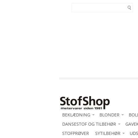
BEKLÆDNING
BLONDER
BOL
-Acetat duchess med stretch
DANSESTOF OG TILBEHØR
-Blonde motiv
GAVE
-Al
-Acetat duchesse
-Acetat duchess med stretch
STOFPRØVER
SYTILBEHØR
-Blondeborter
Bom
UDS