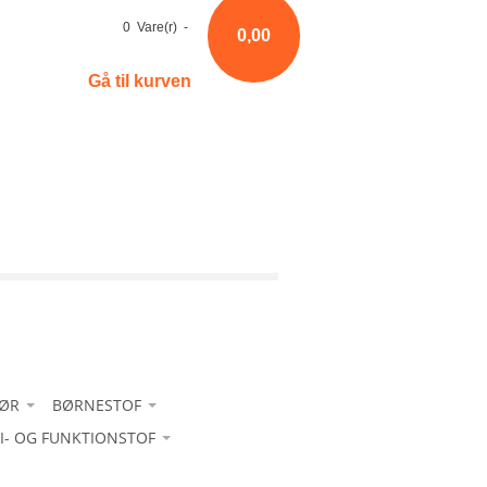
0 Vare(r) -
0,00
Gå til kurven
HØR
BØRNESTOF
RI- OG FUNKTIONSTOF
Bomuld
-Bomuld ensfarvet
 sport - med glans
-Fløjl
-Bomuld m/ strib