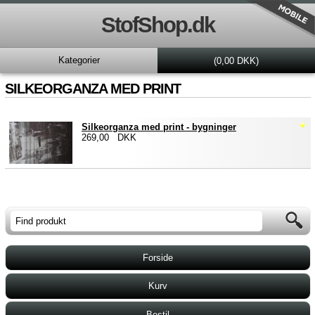
StofShop.dk
Kategorier
(0,00 DKK)
SILKEORGANZA MED PRINT
Silkeorganza med print - bygninger
269,00 DKK
Forside
Kurv
Bestil