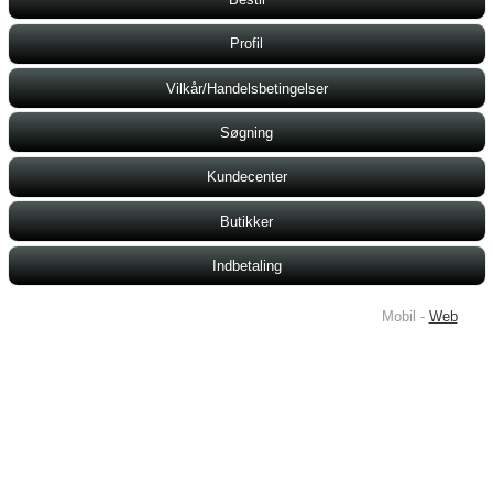
Profil
Vilkår/Handelsbetingelser
Søgning
Kundecenter
Butikker
Indbetaling
Mobil -
Web