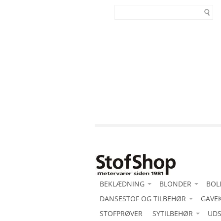
BEKLÆDNING
BLONDER
BOL
-Acetat duchess med stretch
DANSESTOF OG TILBEHØR
-Blonde motiv
GAVE
-Al
-Acetat duchesse
-Acetat duchess med stretch
STOFPRØVER
SYTILBEHØR
-Blondeborter
Bom
UDS