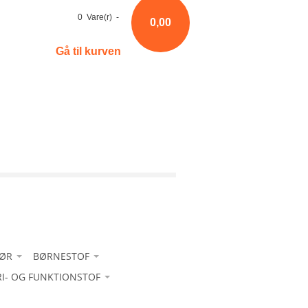
0 Vare(r) -
0,00
Gå til kurven
HØR
BØRNESTOF
RI- OG FUNKTIONSTOF
Bomuld
-Bomuld ensfarvet
 sport - med glans
-Fløjl
-Bomuld m/ strib