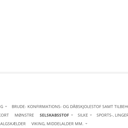
IG
BRUDE- KONFIRMATIONS- OG DÅBSKJOLESTOF SAMT TILBE
KORT
tanafskærmning
-Acetat duchess med stretch
MØNSTRE
SELSKABSSTOF
SILKE
SPORTS-, LINGE
uld
ALGSKÆLDER
-Bomuld let
-Acetat duchesse
VIKING, MIDDELALDER MM.
-Acetat duchesse
-Bourette silke/ råsilke
4-vejsstretch til