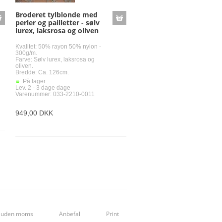
-Silke chiffon med piskesmælds struktur
Broderet tylblonde med
perler og pailletter - sølv
-Silke med piskesmælds struktur
lurex, laksrosa og oliven
Kvalitet: 50% rayon 50% nylon -
300g/m.
Farve: Sølv lurex, laksrosa og
oliven.
Bredde: Ca. 126cm.
På lager
Lev. 2 - 3 dage dage
Varenummer: 033-2210-0011
mælds struktur
949,00 DKK
truktur
h
-Silke/ viskose satin
-Silke/ viskose satin med stretch
s uden moms
Anbefal
Print