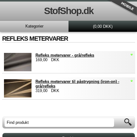
StofShop.dk
Kategorier
(0,00 DKK)
REFLEKS METERVARER
Refleks metervarer - grå/refleks
169,00 DKK
Refleks metervarer til påstrygning (iron-on) -
grå/refleks
319,00 DKK