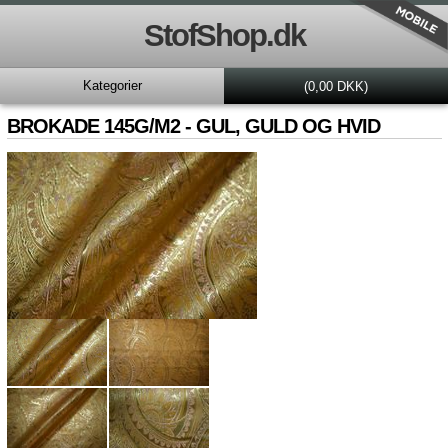
StofShop.dk
Kategorier
(0,00 DKK)
BROKADE 145G/M2 - GUL, GULD OG HVID